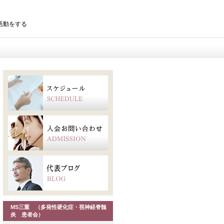
会活動をする
MS三重 （多発性硬化症・視神経脊髄
炎 患者会）