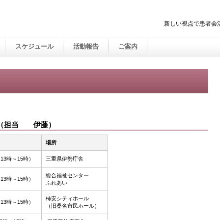
新しい視点で患者
スケジュール
活動報告
ご案内
 （担当 伊藤）
場所
3時～15時）
三重県伊勢庁舎
総合福祉センター
3時～15時）
ふれあい
柿安シティホール
3時～15時）
（旧桑名市民ホール）