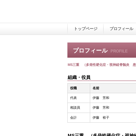
トップページ
プロフィール
プロフィール
PROFILE
MS三重 （多発性硬化症・視神経脊髄炎 患者
組織・役員
役職
名前
代表
伊藤 芳和
相談員
伊藤 芳和
会計
伊藤 裕子
MS三重 （多発性硬化症・視神