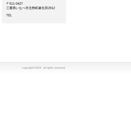
〒511-0427
三重県いなべ市北勢町麻生田2912
TEL
copyright©20XX all rights reserved.