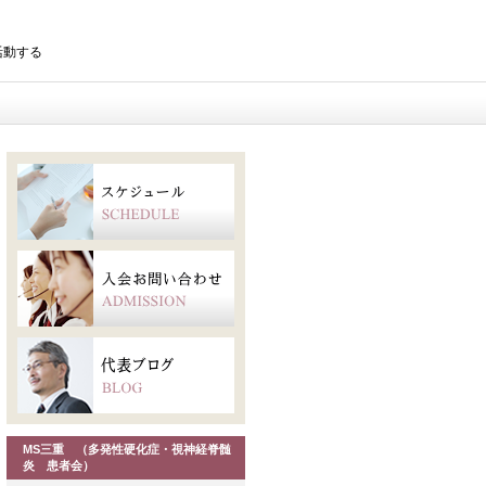
を活動する
MS三重 （多発性硬化症・視神経脊髄
炎 患者会）