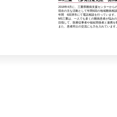
2018年4月に、三重県難病支援センターか
現在の主な活動として年間6回の地域難病相
年間 6回津市にて電話相談を行っています
MS三重は、一人でも多くの難病患者が悩み
目指して、医療従事者や福祉関係者と連携を
また、患者同士の交流にも力を入れています