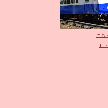
この
トッ