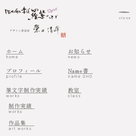
c
l
o
s
e
m
e
n
u
ホーム
お知らせ
home
news
school
2024.10.03
プロフィール
Name書
栄中日文化センター１dayセミナーのお知らせ
profile
name SHO
【満席となりました】
筆文字制作実績
教室
works
class
制作実績
works
作品集
art works