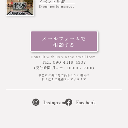
イベント出演
Event performances
【満席となりました】
「デザイン書道で干支を書こう」
メールフォームで
ハガキとカレンダーにデザイン書道で干支を書いて、来年飾れる
相談する
作品を作ります。
Consult with us via the email form.
TEL 090-4119-4307
日時：12月9日（月） 13:00～15:00
(受付時間 月～土：10:00～17:00)
受講料：2,860円（税込）
教室など外出先で出られない場合は
折り返しご連絡させて頂きます
教材費：500円別途要
持ち物：書道用具一式
筆、半紙、下敷き、墨、（お持ちの方は絵の具、顔彩など）
Instagram
Facebook
※硯、文鎮、筆洗、皿は貸し出しあり
お問い合わせ：栄中日文化センター フリーダイヤル0120-53-