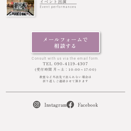
イベント出演
Event performances
2023年7月26日(水)～30日(日)まで、近鉄百貨店四日市店４階に
てアクセサリー作家で地元の同級生Eriさんと２人展を開催しま
した。
ご来場いただきましたお客様、お友達、何年ぶりの再会や近鉄百
メールフォームで
貨店の常連さんなど、たくさんの出会いがあり、いろいろなご感
相談する
想や励ましをいただき本当にありがとうございました。土日のワ
ークショップも参加者さんのステキな作品ができて楽しいイベン
Consult with us via the email form.
TEL 090-4119-4307
トとなりました。
(受付時間 月～土：10:00～17:00)
教室など外出先で出られない場合は
折り返しご連絡させて頂きます
Instagram
Facebook