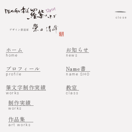
c
l
o
s
e
m
e
n
u
ホーム
お知らせ
home
news
exhibition
2023.07.01
プロフィール
Name書
2023年7月 デザイン書道とシェル＆レザーのア
profile
name SHO
クセサリー展
筆文字制作実績
教室
works
class
制作実績
works
作品集
art works