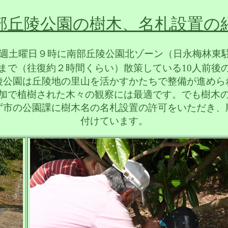
部丘陵公園の樹木、名札設置の
週土曜日９時に南部丘陵公園北ゾーン（日永梅林東
まで（往復約２時間くらい）散策している
10
人前後
陵公園は丘陵地の里山を活かすかたちで整備が進めら
加で植樹された木々の観察には最適です。でも樹木
ず市の公園課に樹木名の名札設置の許可をいただき、
付けています。