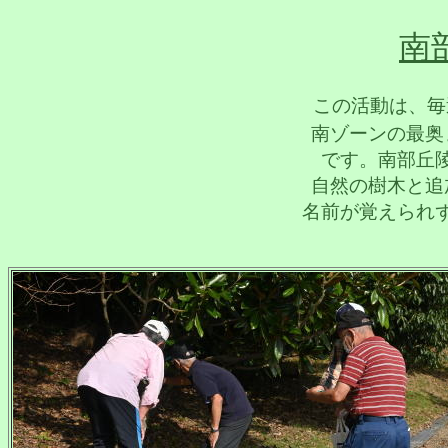
南
この活動は、毎
南ゾーンの最奥
です。
南部丘
自然の樹木と追
名前が覚えられ