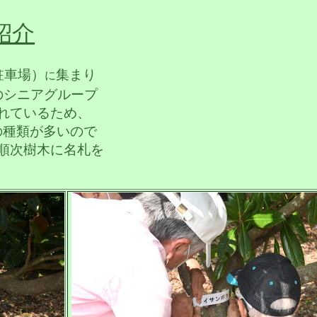
紹介
駐車場）
集まり
に
のシニアグループ
れているた
め、
の種類が多いので
順次樹木に名札を