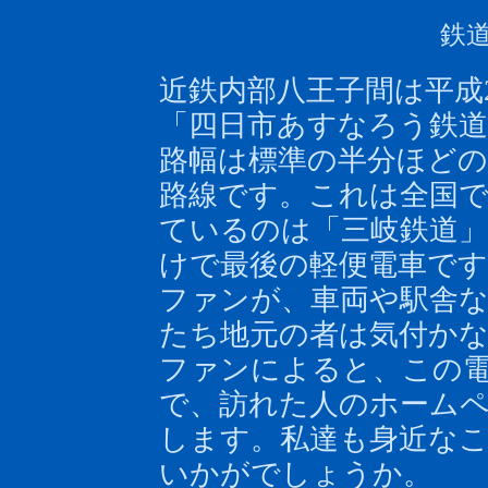
鉄
近鉄内部八王子間は平成
「四日市あすなろう鉄道
路幅は標準の半分ほどの
路線です。これは全国で
ているのは「三岐鉄道
けで最後の軽便電車です
ファンが、車両や駅舎
たち地元の者は気付か
ファンによると、この
で、訪れた人のホーム
します。私達も身近な
いかがでしょうか。